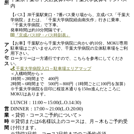
所
内
【バス】JR千葉駅東口・7番バス乗り場から、京成バス「千葉大
学病院」または、「千葉大学病院経由南矢作」行きに乗車、
「千葉大学病院」で下車。
発車時間は約10分間隔です。
『京成バスHP・バス時刻表』
【お車】千葉駅から千葉大学病院に向かい約10分。MOKU専用
ア
駐車場はございませんので、千葉大学病院の立体駐車場をご利
ク
用下さい。
セ
ロータリーは一方通行ですので、こちらを参考にしてくださ
ス
い。
千葉大学病院入口～駐車場エリアマップ
＜入構時間から＞
1時間～2時間まで 400円
2時間～6時間まで 500円～800円（1時間ごとに100円を加算）
※千葉大学病院を目印に桜並木通りを150m進んだところに
MOKUはあります。
LUNCH：11:00～15:00(L.O.14:30)
営
DINNER：17:00～21:00(L.O.20:00)
業
＜貸切・コースご予約について＞
時
※貸切または6名様以上のコースは、月～木もご予約受
間
け付けます。
※貸切3日前、コース2日前までのご予約必須。