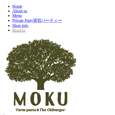
Home
About us
Menu
Private Party
貸切パーティー
Shop info
Reserve