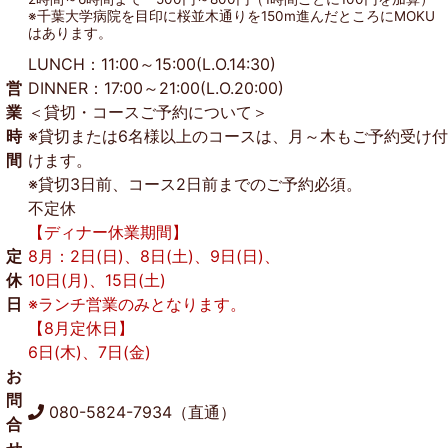
※千葉大学病院を目印に桜並木通りを150m進んだところにMOKU
はあります。
LUNCH：11:00～15:00(L.O.14:30)
営
DINNER：17:00～21:00(L.O.20:00)
業
＜貸切・コースご予約について＞
時
※貸切または6名様以上のコースは、月～木もご予約受け付
間
けます。
※貸切3日前、コース2日前までのご予約必須。
不定休
【ディナー休業期間】
定
8月：2日(日)、8日(土)、9日(日)、
休
10日(月)、15日(土)
日
※ランチ営業のみとなります。
【8月定休日】
6日(木)、7日(金)
お
問
080-5824-7934（直通）
合
せ