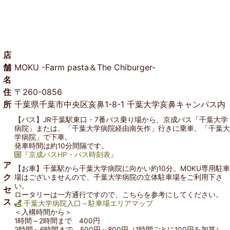
店
舗
MOKU -Farm pasta＆The Chiburger-
名
住
〒260-0856
所
千葉県千葉市中央区亥鼻1-8-1 千葉大学亥鼻キャンパス内
【バス】JR千葉駅東口・7番バス乗り場から、京成バス「千葉大学
病院」または、「千葉大学病院経由南矢作」行きに乗車、「千葉大
学病院」で下車。
発車時間は約10分間隔です。
『京成バスHP・バス時刻表』
ア
【お車】千葉駅から千葉大学病院に向かい約10分。MOKU専用駐車
ク
場はございませんので、千葉大学病院の立体駐車場をご利用下さ
い。
セ
ロータリーは一方通行ですので、こちらを参考にしてください。
ス
千葉大学病院入口～駐車場エリアマップ
＜入構時間から＞
1時間～2時間まで 400円
2時間～6時間まで 500円～800円（1時間ごとに100円を加算）