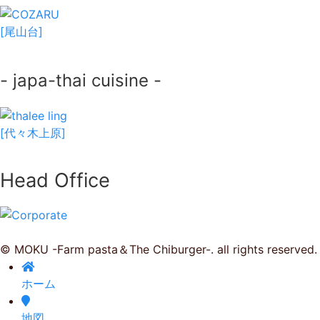
[尾山台]
- japa-thai cuisine -
[代々木上原]
Head Office
© MOKU -Farm pasta＆The Chiburger-. all rights reserved.
ホーム
地図